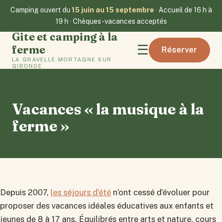
Camping ouvert du
15 juin au 15 septembre
· Accueil de 16 h à
19 h · Chèques-vacances acceptés
Gite et camping à la
☰
ferme
Réserver
LA GRAVELLE MORTAGNE SUR
GIRONDE
Vacances « la musique à la
ferme »
Depuis 2007,
les séjours d’été
n’ont cessé d’évoluer pour
proposer des vacances idéales éducatives aux enfants et
jeunes de 8 à 17 ans. Équilibrés entre arts et nature, cours